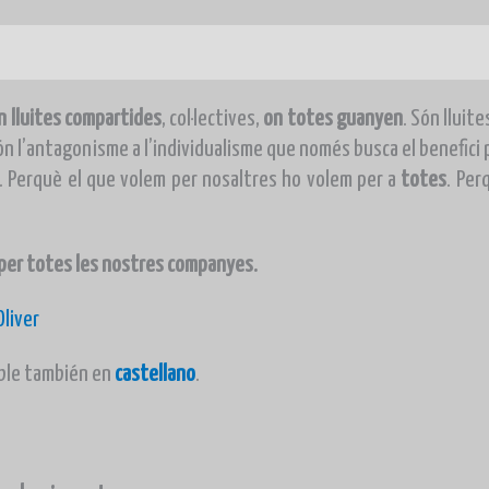
nformació addicional
n lluites compartides
, col·lectives,
on totes guanye
n
. Són lluit
n l’antagonisme a l’individualisme que només busca el benefici 
. Perquè el que volem per nosaltres ho volem per a
totes
. Per
i per totes les nostres companyes.
Oliver
ble también en
castellano
.