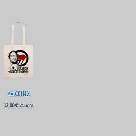
MALCOLM X
12,00
€
IVA inclòs