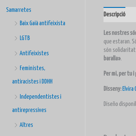
Samarretes
Descripció
I
Baix Gaià antifeixista
Les nostres só
LGTB
que estaran. Só
són
solidaritat
Antifeixistes
baralla
»
.
Feministes,
Per mi, per tu 
antiracistes i DDHH
Disseny:
Elvira 
Independentistes i
Diseño disponi
antirepressives
Altres