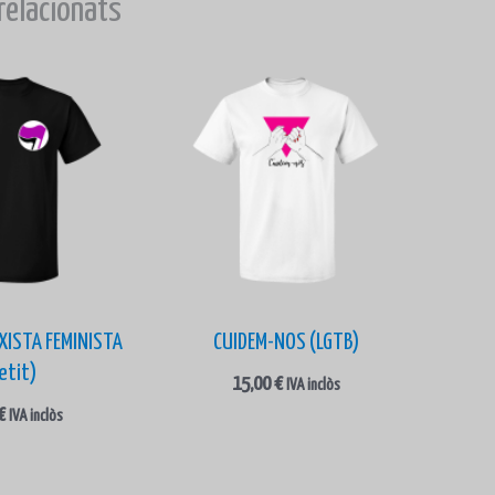
relacionats
IXISTA FEMINISTA
CUIDEM-NOS (LGTB)
etit)
15,00
€
IVA inclòs
€
IVA inclòs