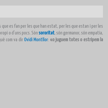
es que es fan per les que han estat, per les que estan i per les
propi o d’uns pocs
. Són
sororitat
, són germanor, són empatia,
què com va dir
Ovidi Montllor
:
«
o juguem totes o estripem la