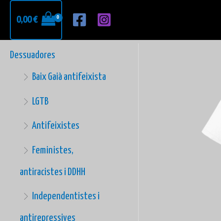
Vés
0,00
€
al
contingut
Dessuadores
Baix Gaià antifeixista
LGTB
Antifeixistes
Feministes,
antiracistes i DDHH
Independentistes i
antirepressives