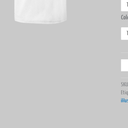
Col
SKU
Eti
il·l