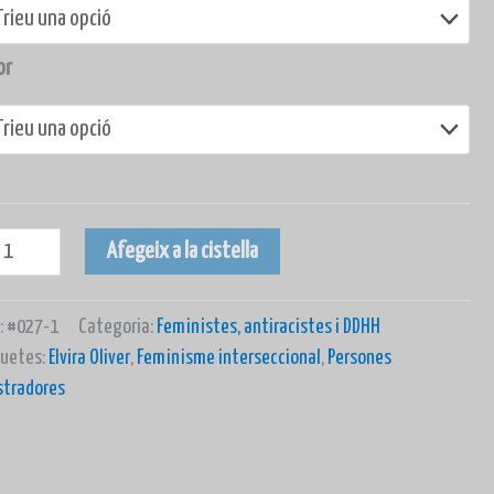
or
Afegeix a la cistella
:
#027-1
Categoria:
Feministes, antiracistes i DDHH
quetes:
Elvira Oliver
,
Feminisme interseccional
,
Persones
ustradores