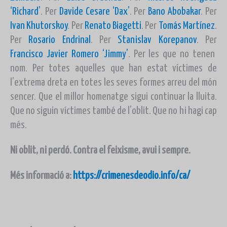
‘Richard’
. Per
Davide Cesare ‘Dax’
. Per
Bano Abobakar
. Per
Ivan Khutorskoy
. Per
Renato Biagetti
. Per
Tomás Martínez
.
Per
Rosario Endrinal
. Per
Stanislav Korepanov
. Per
Francisco Javier Romero ‘Jimmy’
. Per les que no tenen
nom. Per totes aquelles que han estat víctimes de
l’extrema dreta en totes les seves formes arreu del món
sencer. Que el millor homenatge sigui continuar la lluita.
Que no siguin víctimes també de l’oblit. Que no hi hagi cap
més.
Ni oblit, ni perdó. Contra el feixisme, avui i sempre.
Més informació a:
https://crimenesdeodio.info/ca/