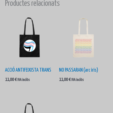
Productes relacionats
ACCIÓ ANTIFEIXISTA TRANS
NO PASSARAN (arc iris)
11,00
€
11,00
€
IVA inclòs
IVA inclòs