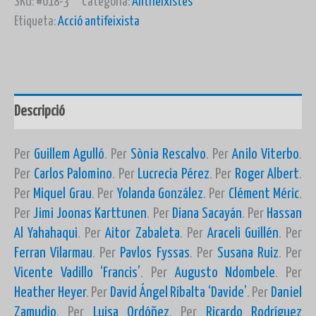
SKU:
#018-3
Categoria:
Antifeixistes
Etiqueta:
Acció antifeixista
Descripció
Per
Guillem Agulló
. Per
Sònia Rescalvo
. Per
Anilo Viterbo
.
Per
Carlos Palomino
. Per
Lucrecia Pérez
. Per
Roger Albert
.
Per
Miquel Grau
. Per
Yolanda González
. Per
Clément Méric
.
Per
Jimi Joonas Karttunen
. Per
Diana Sacayán
. Per
Hassan
Al Yahahaqui
. Per
Aitor Zabaleta
. Per
Araceli Guillén
. Per
Ferran Vilarmau
. Per
Pavlos Fyssas
. Per
Susana Ruiz
. Per
Vicente Vadillo ‘Francis’
. Per
Augusto Ndombele
. Per
Heather Heyer
. Per
David Ángel Ribalta ‘Davide’
. Per
Daniel
Zamudio
. Per
Luisa Ordóñez
. Per
Ricardo Rodríguez